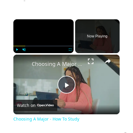
×
Now Playing
×
Play
Unmute
Fullscreen
Choosing A Major - How To Study
P
Watch on
l
Choosing A Major - How To Study
a