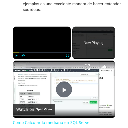
ejemplos es una excelente manera de hacer entender
sus ideas.
Now Playing
Play
Unmute
Fullscreen
Como Calcular la mediana en SQL Server
P
Watch on
l
Como Calcular la mediana en SQL Server