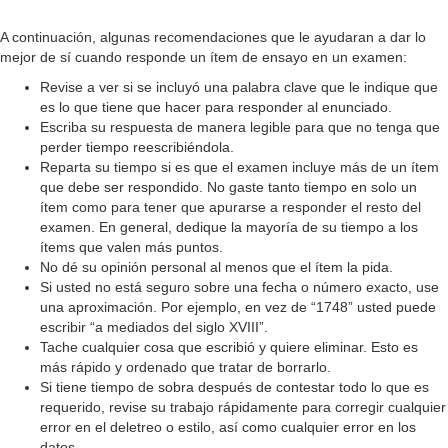
a
A continuación, algunas recomendaciones que le ayudaran a dar lo
mejor de sí cuando responde un ítem de ensayo en un examen:
y
Revise a ver si se incluyó una palabra clave que le indique que
es lo que tiene que hacer para responder al enunciado.
V
Escriba su respuesta de manera legible para que no tenga que
perder tiempo reescribiéndola.
Reparta su tiempo si es que el examen incluye más de un ítem
i
que debe ser respondido. No gaste tanto tiempo en solo un
ítem como para tener que apurarse a responder el resto del
examen. En general, dedique la mayoría de su tiempo a los
d
ítems que valen más puntos.
No dé su opinión personal al menos que el ítem la pida.
Si usted no está seguro sobre una fecha o número exacto, use
e
una aproximación. Por ejemplo, en vez de “1748” usted puede
escribir “a mediados del siglo XVIII”.
Tache cualquier cosa que escribió y quiere eliminar. Esto es
o
más rápido y ordenado que tratar de borrarlo.
Si tiene tiempo de sobra después de contestar todo lo que es
requerido, revise su trabajo rápidamente para corregir cualquier
error en el deletreo o estilo, así como cualquier error en los
datos.