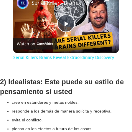
Serial Killers Brains Reveal Extraordinary Discovery
P
Watch on
l
Serial Killers Brains Reveal Extraordinary Discovery
a
2) Idealistas: Este puede su estilo de
y
pensamiento si usted
V
cree en estándares y metas nobles.
responde a los demás de manera solícita y receptiva.
i
evita el conflicto.
piensa en los efectos a futuro de las cosas.