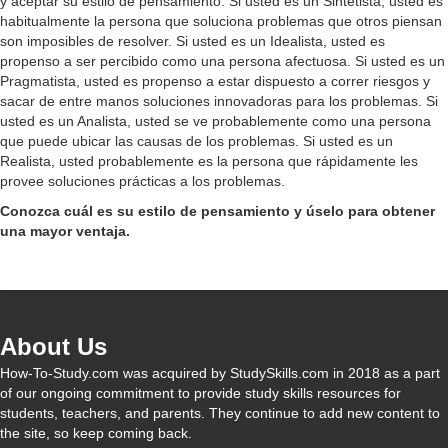
y aceptar su estilo de pensamiento. Si usted es un Sintetista, usted es
habitualmente la persona que soluciona problemas que otros piensan
son imposibles de resolver. Si usted es un Idealista, usted es
propenso a ser percibido como una persona afectuosa. Si usted es un
Pragmatista, usted es propenso a estar dispuesto a correr riesgos y
sacar de entre manos soluciones innovadoras para los problemas. Si
usted es un Analista, usted se ve probablemente como una persona
que puede ubicar las causas de los problemas. Si usted es un
Realista, usted probablemente es la persona que rápidamente les
provee soluciones prácticas a los problemas.
Conozca cuál es su estilo de pensamiento y úselo para obtener
una mayor ventaja.
About Us
How-To-Study.com was acquired by StudySkills.com in 2018 as a part
of our ongoing commitment to provide study skills resources for
students, teachers, and parents. They continue to add new content to
the site, so keep coming back.