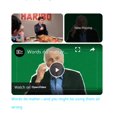
Now Playing
Play
Unmute
Fullscreen
Words do matter—and you might be using them all wrong
P
Watch on
l
Words do matter—and you might be using them all
a
wrong