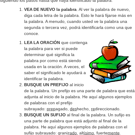
siguiendo los pasos hasta que haya identificado la palabra.
VEA DE NUEVO la palabra
. Al ver la palabra de nuevo,
diga cada letra de la palabra. Esto le hará fijarse más en
la palabra. A menudo, cuando usted ve la palabra una
segunda o tercera vez, podrá identificarla como una que
conoce.
LEA LA ORACIÓN
que contenga
la palabra para ver si puede
determinar qué significa la
palabra por como está siendo
usada en la oración. A veces, el
saber el significado le ayudará a
identificar la palabra.
BUSQUE UN PREFIJO
al inicio
de la palabra. Un prefijo es una parte de palabra que está
adjunta al inicio de la palabra. He aquí algunos ejemplos
de palabras con el prefijo
subrayado:
prep
agado,
des
hecho,
re
direccionado.
BUSQUE UN SUFIJO
al final de la palabra. Un sufijo es
una parte de palabra que está adjunto al final de la
palabra. He aquí algunos ejemplos de palabras con el
sufijo subrayado: graniz
ado
, alt
ísimo
, fuerte
mente
.