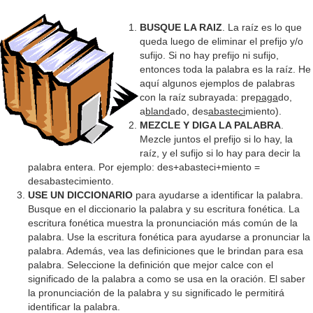
y
BUSQUE LA RAIZ
. La raíz es lo que
queda luego de eliminar el prefijo y/o
sufijo. Si no hay prefijo ni sufijo,
V
entonces toda la palabra es la raíz. He
aquí algunos ejemplos de palabras
con la raíz subrayada: pre
paga
do,
i
a
bland
ado, des
abasteci
miento).
MEZCLE Y DIGA LA PALABRA
.
Mezcle juntos el prefijo si lo hay, la
d
raíz, y el sufijo si lo hay para decir la
palabra entera. Por ejemplo: des+abasteci+miento =
desabastecimiento.
e
USE UN DICCIONARIO
para ayudarse a identificar la palabra.
Busque en el diccionario la palabra y su escritura fonética. La
escritura fonética muestra la pronunciación más común de la
o
palabra. Use la escritura fonética para ayudarse a pronunciar la
palabra. Además, vea las definiciones que le brindan para esa
palabra. Seleccione la definición que mejor calce con el
significado de la palabra a como se usa en la oración. El saber
la pronunciación de la palabra y su significado le permitirá
identificar la palabra.