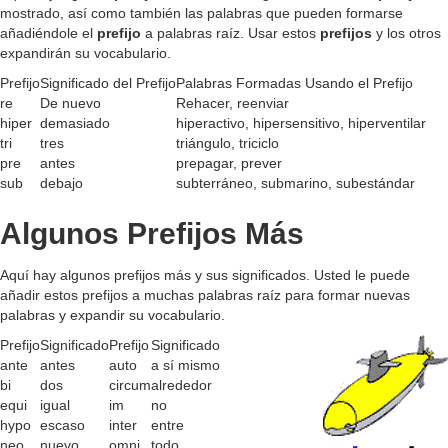
d
mostrado, así como también las palabras que pueden formarse
añadiéndole el
prefijo
a palabras raíz. Usar estos
prefijos
y los otros
expandirán su vocabulario.
e
Prefijo
Significado del Prefijo
Palabras Formadas Usando el Prefijo
re
De nuevo
Rehacer, reenviar
o
hiper
demasiado
hiperactivo, hipersensitivo, hiperventilar
tri
tres
triángulo, triciclo
pre
antes
prepagar, prever
sub
debajo
subterráneo, submarino, subestándar
Algunos Prefijos Más
Aquí hay algunos prefijos más y sus significados. Usted le puede
añadir estos prefijos a muchas palabras raíz para formar nuevas
palabras y expandir su vocabulario.
Prefijo
Significado
Prefijo
Significado
ante
antes
auto
a sí mismo
bi
dos
circum
alrededor
equi
igual
im
no
hypo
escaso
inter
entre
neo
nuevo
omni
todo