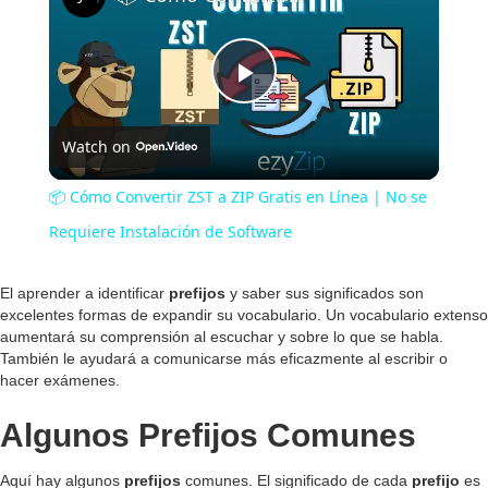
P
Watch on
l
📦 Cómo Convertir ZST a ZIP Gratis en Línea | No se
a
Requiere Instalación de Software
y
El aprender a identificar
prefijos
y saber sus significados son
excelentes formas de expandir su vocabulario. Un vocabulario extenso
aumentará su comprensión al escuchar y sobre lo que se habla.
V
También le ayudará a comunicarse más eficazmente al escribir o
hacer exámenes.
i
Algunos Prefijos Comunes
Aquí hay algunos
prefijos
comunes. El significado de cada
prefijo
es