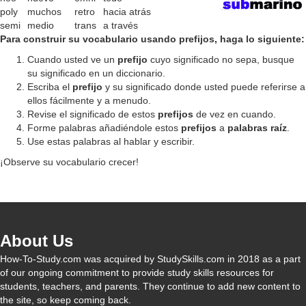
poly
muchos
retro
hacia atrás
semi
medio
trans
a través
Para construir su vocabulario usando prefijos, haga lo siguiente:
Cuando usted ve un
prefijo
cuyo significado no sepa, busque
su significado en un diccionario.
Escriba el
prefijo
y su significado donde usted puede referirse a
ellos fácilmente y a menudo.
Revise el significado de estos
prefijos
de vez en cuando.
Forme palabras añadiéndole estos
prefijos
a
palabras raíz
.
Use estas palabras al hablar y escribir.
¡Observe su vocabulario crecer!
About Us
How-To-Study.com was acquired by StudySkills.com in 2018 as a part
of our ongoing commitment to provide study skills resources for
students, teachers, and parents. They continue to add new content to
the site, so keep coming back.