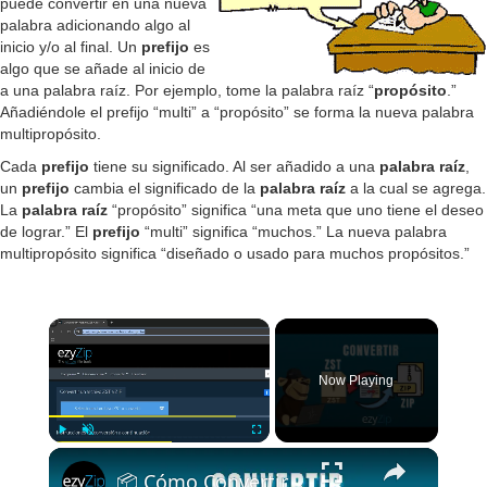
puede convertir en una nueva
palabra adicionando algo al
inicio y/o al final. Un
prefijo
es
algo que se añade al inicio de
a una palabra raíz. Por ejemplo, tome la palabra raíz “
propósito
.”
Añadiéndole el prefijo “multi” a “propósito” se forma la nueva palabra
multipropósito.
Cada
prefijo
tiene su significado. Al ser añadido a una
palabra raíz
,
un
prefijo
cambia el significado de la
palabra raíz
a la cual se agrega.
La
palabra raíz
“propósito” significa “una meta que uno tiene el deseo
de lograr.” El
prefijo
“multi” significa “muchos.” La nueva palabra
multipropósito significa “diseñado o usado para muchos propósitos.”
Now Playing
Play
Unmute
Fullscreen
📦 Cómo Convertir ZST a ZIP Gratis en Línea | No se Requiere Instalación de Software