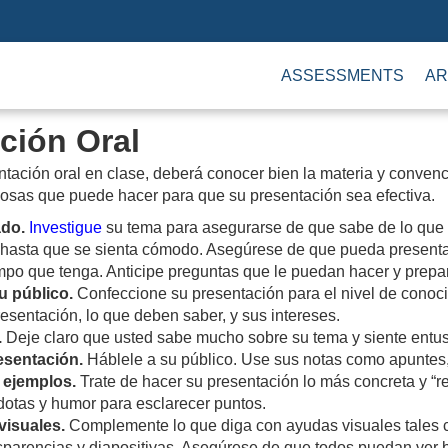
ASSESSMENTS
AR
ción Oral
ntación oral en clase, deberá conocer bien la materia y conven
osas que puede hacer para que su presentación sea efectiva.
ado.
Investigue
su tema para asegurarse de que sabe de lo que 
 hasta que se sienta cómodo. Asegúrese de que pueda presentar
empo que tenga. Anticipe preguntas que le puedan hacer y prepa
u público.
Confeccione su presentación para el nivel de conoci
esentación, lo que deben saber, y sus intereses.
.
Deje claro que usted sabe mucho sobre su tema y siente entus
esentación.
Háblele a su público. Use sus notas como apuntes,
 ejemplos.
Trate de hacer su presentación lo más concreta y “re
dotas y humor para esclarecer puntos.
visuales.
Complemente lo que diga con ayudas visuales tales c
nsparencias y diapositivas. Asegúrese de que todos puedan ver 