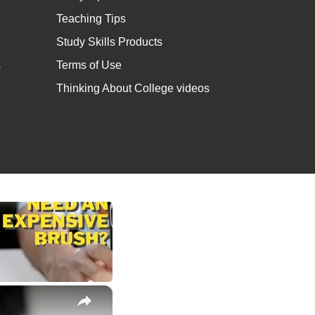
Teaching Tips
Study Skills Products
s
Terms of Use
Thinking About College videos
×