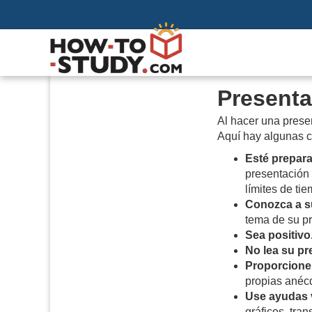
Presenta
Al hacer una prese
Aquí
hay algunas c
Esté prepar
presentación
límites de ti
Conozca a s
tema de su pr
Sea positivo
No lea su pr
Proporcione
propias anéc
Use ayudas 
gráficos, tra