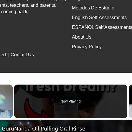
ents, teachers, and parents.
Metodos De Estudio
p coming back.
English Self-Assessments
ESPAÑOL Self Assessment
About Us
Privacy Policy
ed. |
Contact Us
×
Now Playing
Fullscreen
 GuruNanda Oil Pulling Oral Rinse