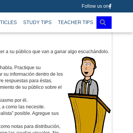
Follow us on
Follow us 
SEARCH
TICLES
STUDY TIPS
TEACHER TIPS
cer a su público que van a ganar algo escuchándolo.
habla. Practique su
 su información dentro de los
re respuestas para éstas.
miento de su público sobre el
iasmo por él.
 a como las necesite.
alista” posible. Agregue sus
omo notas para distribución,
bien las ayudas visuales. No