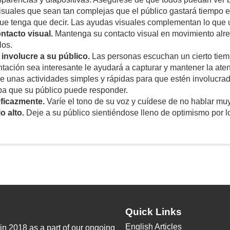
suales que sean tan complejas que el público gastará tiempo en
ue tenga que decir. Las ayudas visuales complementan lo que u
tacto visual.
Mantenga su contacto visual en movimiento alre
los.
involucre a su público.
Las personas escuchan un cierto tiemp
tación sea interesante le ayudará a capturar y mantener la ate
e unas actividades simples y rápidas para que estén involucr
pa que su público puede responder.
ficazmente.
Varíe el tono de su voz y cuídese de no hablar muy
o alto.
Deje a su público sientiéndose lleno de optimismo por 
Quick Links
English Articles
n 2018 as a part of our ongoing