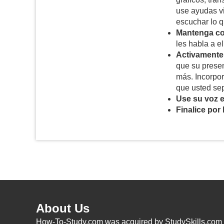
use ayudas vi
escuchar lo q
Mantenga con
les habla a el
Activamente 
que su presen
más. Incorpor
que usted se
Use su voz e
Finalice por l
About Us
How-To-Study.com was acquired by StudySkills.com i