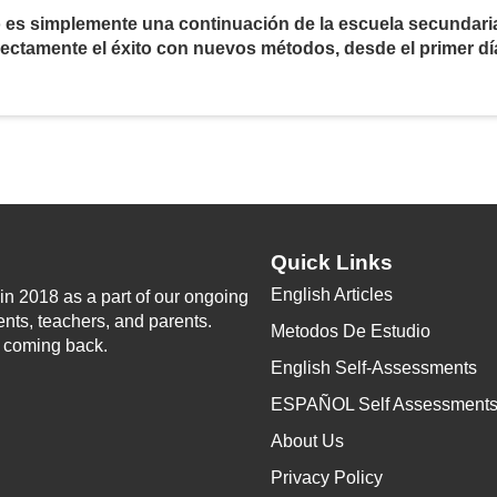
 es simplemente una continuación de la escuela secundari
V
ectamente el éxito con nuevos métodos, desde el primer dí
i
d
e
Quick Links
English Articles
n 2018 as a part of our ongoing
o
ents, teachers, and parents.
Metodos De Estudio
p coming back.
English Self-Assessments
ESPAÑOL Self Assessment
About Us
Privacy Policy