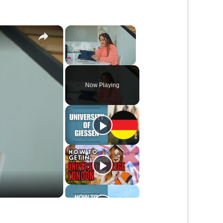
×
×
Unmute
Now Playing