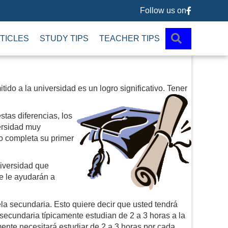
Follow us on
Follow us 
SEARCH
TICLES
STUDY TIPS
TEACHER TIPS
tido a la universidad es un logro significativo. Tener
tas diferencias, los
ersidad muy
no completa su primer
niversidad que
e le ayudarán a
ela secundaria. Esto quiere decir que usted tendrá
secundaria típicamente estudian de 2 a 3 horas a la
ente necesitará estudiar de 2 a 3 horas por cada