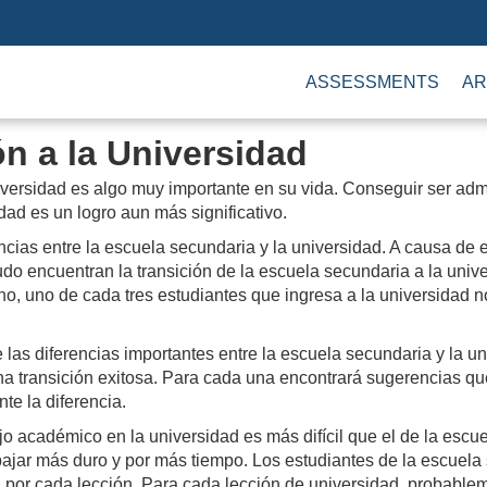
ASSESSMENTS
AR
ón a la Universidad
universidad es algo muy importante en su vida. Conseguir ser admi
idad es un logro aun más significativo.
ias entre la escuela secundaria y la universidad. A causa de es
do encuentran la transición de la escuela secundaria a la univ
ho, uno de cada tres estudiantes que ingresa a la universidad 
las diferencias importantes entre la escuela secundaria y la u
una transición exitosa. Para cada una encontrará sugerencias qu
te la diferencia.
ajo académico en la universidad es más difícil que el de la escu
bajar más duro y por más tiempo. Los estudiantes de la escuela 
por cada lección. Para cada lección de universidad, probablem