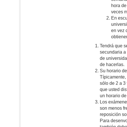
hora de
veces m
En escu
univers
en vez d
obtiene
Tendrá que se
secundaria a 
de universid
de hacerlas.
Su horario de
Típicamente, 
sólo de 2 a 3
que usted dis
un horario de 
Los exámenes
son menos fr
reposición so
Para desenvol
también debe