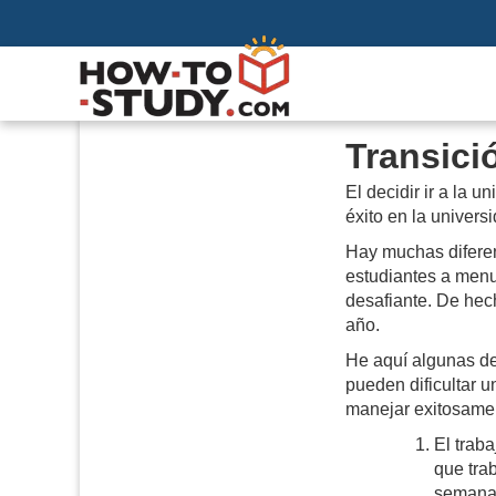
Transici
El decidir ir a la 
éxito en la univers
Hay muchas diferenc
estudiantes a menu
desafiante. De hec
año.
He aquí algunas de 
pueden dificultar 
manejar exitosamen
El trab
que tra
semana 