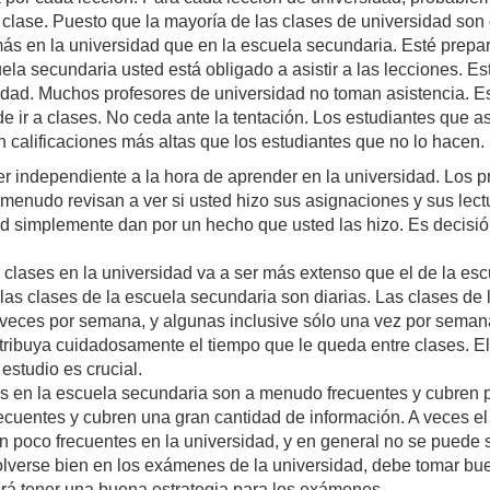
 clase. Puesto que la mayoría de las clases de universidad son 
ás en la universidad que en la escuela secundaria. Esté prep
ela secundaria usted está obligado a asistir a las lecciones. Es
idad. Muchos profesores de universidad no toman asistencia. Es
e ir a clases. No ceda ante la tentación. Los estudiantes que as
n calificaciones más altas que los estudiantes que no lo hacen. 
r independiente a la hora de aprender en la universidad. Los p
menudo revisan a ver si usted hizo sus asignaciones y sus lect
ad simplemente dan por un hecho que usted las hizo. Es decisi
 clases en la universidad va a ser más extenso que el de la es
las clases de la escuela secundaria son diarias. Las clases de 
 veces por semana, y algunas inclusive sólo una vez por seman
tribuya cuidadosamente el tiempo que le queda entre clases. El
estudio es crucial.
 en la escuela secundaria son a menudo frecuentes y cubren p
ecuentes y cubren una gran cantidad de información. A veces e
n poco frecuentes en la universidad, y en general no se puede su
verse bien en los exámenes de la universidad, debe tomar buen
rá tener una buena estrategia para los exámenes.