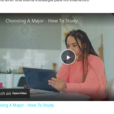
Choosing A Major - How To Study
P
l
ch on
a
sing A Major - How To Study
y